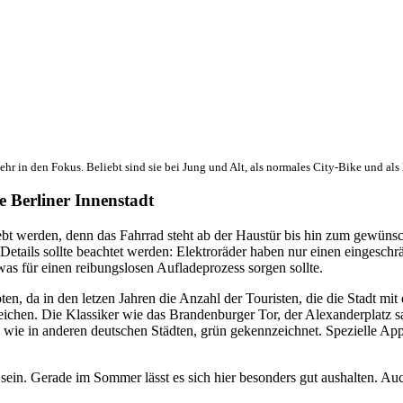
hr in den Fokus. Beliebt sind sie bei Jung und Alt, als normales City-Bike und al
 Berliner Innenstadt
ebt werden, denn das Fahrrad steht ab der Haustür bis hin zum gewünsch
Details sollte beachtet werden: Elektroräder haben nur einen eingeschr
was für einen reibungslosen Aufladeprozess sorgen sollte.
en, da in den letzen Jahren die Anzahl der Touristen, die die Stadt mit
ichen. Die Klassiker wie das Brandenburger Tor, der Alexanderplatz s
u wie in anderen deutschen Städten, grün gekennzeichnet. Spezielle App
e sein. Gerade im Sommer lässt es sich hier besonders gut aushalten.