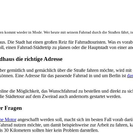
n kommt wieder in Mode. Wer heute mit seinem Fahrrad durch die Straßen fährt, is
us. Die Stadt hat einen großen Reiz für Fahrradtouristen. Was es vorab
ll, einen Fahrrad-Städtetrip zu planen oder die Hauptstadt von einer 
dhaus die richtige Adresse
lieber gemütlich und gemächlich über die Straße fahren möchte, wird 
 können. Eine Adresse für das passende Fahrrad in und um Berlin ist
da
ne die Möglichkeit, das Wunschfahrrad zu bestellen und direkt zu sich
 die Städtetour auf dem Zweirad auch andernorts gestartet werden.
er Fragen
hne Motor
angeschafft werden soll, macht sich im besten Fall vorab da
ahrrad nutzen möchte, um damit beispielsweise zur Arbeit zu fahren, k
s 30 Kilometern sollten hier kein Problem darstellen.