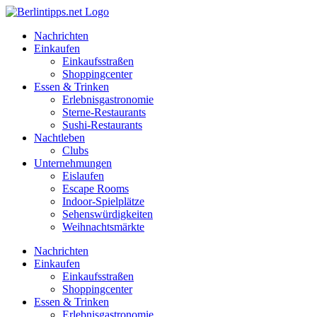
Zum
Inhalt
Nachrichten
springen
Einkaufen
Einkaufsstraßen
Shoppingcenter
Essen & Trinken
Erlebnisgastronomie
Sterne-Restaurants
Sushi-Restaurants
Nachtleben
Clubs
Unternehmungen
Eislaufen
Escape Rooms
Indoor-Spielplätze
Sehenswürdigkeiten
Weihnachtsmärkte
Nachrichten
Einkaufen
Einkaufsstraßen
Shoppingcenter
Essen & Trinken
Erlebnisgastronomie