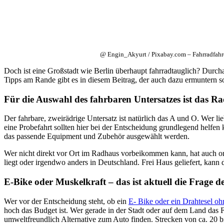
@ Engin_Akyurt / Pixabay.com – Fahrradfahre
Doch ist eine Großstadt wie Berlin überhaupt fahrradtauglich? Durcha
Tipps am Rande gibt es in diesem Beitrag, der auch dazu ermuntern so
Für die Auswahl des fahrbaren Untersatzes ist das Ra
Der fahrbare, zweirädrige Untersatz ist natürlich das A und O. Wer 
eine Probefahrt sollten hier bei der Entscheidung grundlegend helfen
das passende Equipment und Zubehör ausgewählt werden.
Wer nicht direkt vor Ort im Radhaus vorbeikommen kann, hat auch onli
liegt oder irgendwo anders in Deutschland. Frei Haus geliefert, kann
E-Bike oder Muskelkraft – das ist aktuell die Frage d
Wer vor der Entscheidung steht, ob ein
E- Bike oder ein Drahtesel o
hoch das Budget ist. Wer gerade in der Stadt oder auf dem Land das F
umweltfreundlich Alternative zum Auto finden. Strecken von ca. 20 bi