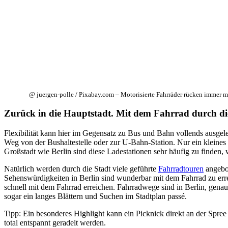
@ juergen-polle / Pixabay.com – Motorisierte Fahrräder rücken immer me
Zurück in die Hauptstadt. Mit dem Fahrrad durch die
Flexibilität kann hier im Gegensatz zu Bus und Bahn vollends ausgel
Weg von der Bushaltestelle oder zur U-Bahn-Station. Nur ein kleines 
Großstadt wie Berlin sind diese Ladestationen sehr häufig zu finden, 
Natürlich werden durch die Stadt viele geführte
Fahrradtouren
angebot
Sehenswürdigkeiten in Berlin sind wunderbar mit dem Fahrrad zu erre
schnell mit dem Fahrrad erreichen. Fahrradwege sind in Berlin, gena
sogar ein langes Blättern und Suchen im Stadtplan passé.
Tipp: Ein besonderes Highlight kann ein Picknick direkt an der Spre
total entspannt geradelt werden.