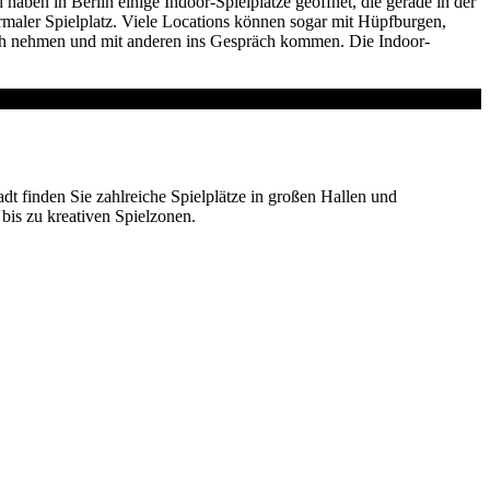
aben in Berlin einige Indoor-Spielplätze geöffnet, die gerade in der
rmaler Spielplatz. Viele Locations können sogar mit Hüpfburgen,
ich nehmen und mit anderen ins Gespräch kommen. Die Indoor-
tadt finden Sie zahlreiche Spielplätze in großen Hallen und
bis zu kreativen Spielzonen.