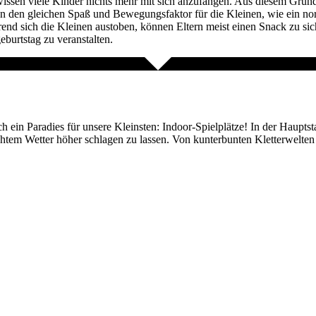
issen viele Kinder nichts mehr mit sich anzufangen. Aus diesem Grund h
ten den gleichen Spaß und Bewegungsfaktor für die Kleinen, wie ein no
rend sich die Kleinen austoben, können Eltern meist einen Snack zu s
eburtstag zu veranstalten.
auch ein Paradies für unsere Kleinsten: Indoor-Spielplätze! In der Haupts
htem Wetter höher schlagen zu lassen. Von kunterbunten Kletterwelten 