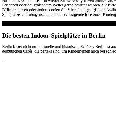
Nimmt das Wetter in Berlin wieder Britische Regen-Verhältnisse an, w
Ferienzeit oder bei schlechtem Wetter gerne besucht werden. Sie bie
Bälleparadiesen oder andere coolen Spaßeinrichtungen glänzen. Wäh
Spielplätze sind übrigens auch eine hervorragende Idee einen Kinderg
Die besten Indoor-Spielplätze in Berlin
Berlin bietet nicht nur kulturelle und historische Schätze. Berlin ist 
gemütlichen Cafés, die perfekt sind, um Kinderherzen auch bei schlec
1.