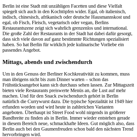
Berlin ist eine Stadt mit unzähligen Facetten und diese Vielfalt
spiegelt sich auch in den Kochtöpfen wider. Egal, ob italienisch,
indisch, chinesisch, afrikanisch oder deutsche Hausmannskost und
egal, ob Fisch, Fleisch, vegetarisch oder vegan, Berlins
Restaurantszene zeigt sich wahrlich grenzenlos und international.
Die große Zahl der Restaurants in der Stadt hat dabei dafür gesorgt,
dass sich viele davon auf ganz bestimmte Richtungen spezialisiert
haben. So hat Berlin für wirklich jede kulinarische Vorliebe ein
passendes Angebot.
Mittags, abends und zwischendurch
Um in den Genuss der Berliner Kochkreativität zu kommen, muss
man übrigens nicht bis zum Dinner warten – schon das
Frühstücksangebot kann sich durchaus sehen lassen. Zur Mittagszeit
bieten viele Restaurants preiswerte Menüs an, die Lust auf mehr
machen. Und für den Snack zwischendurch gehört in Berlin
natürlich die Currywurst dazu. Die typische Spezialität ist 1949 hier
erfunden worden und wird heute in zahlreichen Varianten
angeboten. Überhaupt ist Street Food wohl nirgends in größerer
Bandbreite zu finden als in Berlin. Immer wieder entstehen gerade
in diesem Bereich neue, schmackhafte Ideen. Gut möglich also, dass
Berlin auch bei den Gaumenfreuden schon bald den nächsten Trend
hervorbringen wird.