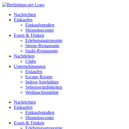
Zum
Inhalt
Nachrichten
springen
Einkaufen
Einkaufsstraßen
Shoppingcenter
Essen & Trinken
Erlebnisgastronomie
Sterne-Restaurants
Sushi-Restaurants
Nachtleben
Clubs
Unternehmungen
Eislaufen
Escape Rooms
Indoor-Spielplätze
Sehenswürdigkeiten
Weihnachtsmärkte
Nachrichten
Einkaufen
Einkaufsstraßen
Shoppingcenter
Essen & Trinken
Erlebnisgastronomie