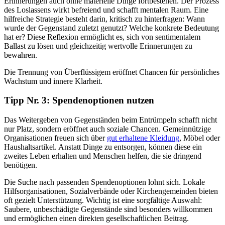
Erinnerungen auch ohne materielle Dinge fortbestehen. Der Prozess
des Loslassens wirkt befreiend und schafft mentalen Raum. Eine
hilfreiche Strategie besteht darin, kritisch zu hinterfragen: Wann
wurde der Gegenstand zuletzt genutzt? Welche konkrete Bedeutung
hat er? Diese Reflexion ermöglicht es, sich von sentimentalem
Ballast zu lösen und gleichzeitig wertvolle Erinnerungen zu
bewahren.
Die Trennung von Überflüssigem eröffnet Chancen für persönliches
Wachstum und innere Klarheit.
Tipp Nr. 3: Spendenoptionen nutzen
Das Weitergeben von Gegenständen beim Entrümpeln schafft nicht
nur Platz, sondern eröffnet auch soziale Chancen. Gemeinnützige
Organisationen freuen sich über
gut erhaltene Kleidung
, Möbel oder
Haushaltsartikel. Anstatt Dinge zu entsorgen, können diese ein
zweites Leben erhalten und Menschen helfen, die sie dringend
benötigen.
Die Suche nach passenden Spendenoptionen lohnt sich. Lokale
Hilfsorganisationen, Sozialverbände oder Kirchengemeinden bieten
oft gezielt Unterstützung. Wichtig ist eine sorgfältige Auswahl:
Saubere, unbeschädigte Gegenstände sind besonders willkommen
und ermöglichen einen direkten gesellschaftlichen Beitrag.