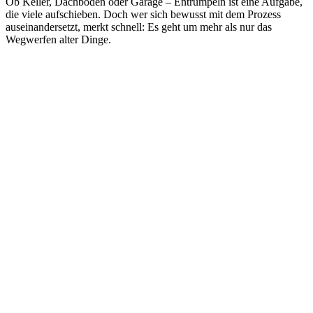
Ob Keller, Dachboden oder Garage – Entrümpeln ist eine Aufgabe,
die viele aufschieben. Doch wer sich bewusst mit dem Prozess
auseinandersetzt, merkt schnell: Es geht um mehr als nur das
Wegwerfen alter Dinge.