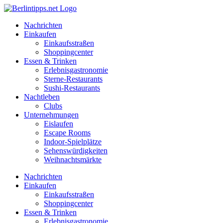
Zum
Inhalt
Nachrichten
springen
Einkaufen
Einkaufsstraßen
Shoppingcenter
Essen & Trinken
Erlebnisgastronomie
Sterne-Restaurants
Sushi-Restaurants
Nachtleben
Clubs
Unternehmungen
Eislaufen
Escape Rooms
Indoor-Spielplätze
Sehenswürdigkeiten
Weihnachtsmärkte
Nachrichten
Einkaufen
Einkaufsstraßen
Shoppingcenter
Essen & Trinken
Erlebnisgastronomie