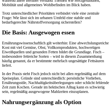
während ältere Berliner verstärkt Themen wie Herzgesundheit,
Mobilität und allgemeines Wohlbefinden im Blick haben.
Trotz unterschiedlicher Prioritäten verbindet viele eine zentrale
Frage: Wie lässt sich im urbanen Umfeld eine stabile und
bedarfsgerechte Nährstoffversorgung sicherstellen?
Die Basis: Ausgewogen essen
Ernährungswissenschaftlich gilt weiterhin: Eine abwechslungsreiche
Kost mit viel Gemüse, Obst, Vollkornprodukten, hochwertigen
Eiweißquellen und gesunden Fetten bildet die Grundlage. Fisch –
insbesondere fettreiche Sorten – wird in diesem Zusammenhang
häufig genannt, da er bestimmte mehrfach ungesättigte Fettsäuren
liefert.
In der Praxis steht Fisch jedoch nicht bei allen regelmäßig auf dem
Speiseplan. Gründe sind unterschiedlich: persönliche Vorlieben,
Ernährungsstile, Nachhaltigkeitsüberlegungen oder schlicht fehlende
Zeit zum Kochen. Gerade im hektischen Alltag kann es schwierig
sein, regelmäßig ausgewogene Mahlzeiten einzuplanen.
Nahrungsergänzung als Option