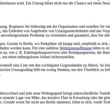
l überlassen wird. Ein Umzug bietet nicht nur die Chance auf einen Ne
nung. Beginnen Sie frühzeitig mit der Organisation und erstellen Sie ei
 das Einholen von Angeboten von Umzugsunternehmen und das Verpacken
 unvorhergesehene Probleme zu vermeiden und garantiert, dass Sie alle 
egen. Gerade in Berlin, wo Parkplätze oft knapp sind, empfiehlt es si
laden werden kann. Für eine nahtlose
Wohnungsauflösung
lohnt es si
n an, wie z. B. Entrümpelungsservices oder Reinigungsteams, die Ihne
n, um einen reibungslosen Ablauf sicherzustellen.
 eventuell eine Liste mit den wichtigsten Gegenständen zu führen. So k
schen Umzugsalltag hilft ein wenig Struktur, um den Überblick zu beh
.
irkswechsel und jede neue Wohngegend bringt unterschiedliche Vorteile
ie zentrale Lage von Mitte, das kreative Flair in Kreuzberg oder die gr
. Gerade wenn Sie nicht aus Berlin stammen, lohnt es sich, vorab Tes