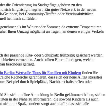
er die Orientierung im Stadtgefüge gehören zu den
d sich langfristig integriert. Ein gutes Netzwerk in der neuen
book-Gruppen, bei Community-Treffen oder Vereinsaktivitäten
nell heimisch zu fühlen.
t angenehmer als im Winter oder Sommer, da extreme Temperaturen
e daher Ihren Umzug möglichst an Tagen, an denen weniger Verkehr
h der passende Kita- oder Schulplatz frühzeitig gesichert werden.
lichkeiten vermeiden. Auch sollten Eltern überlegen, welche
dau besonders gefragt.
 in Berlin: Wertvolle Tipps für Familien mit Kindern
finden Sie
iche Recherche garantieren, dass sich der neue Alltag stressfrei
zum Beispiel durch Spielplätze, Nachbarschaftstreffen oder
bald Sie sich um Ihre Anmeldung in Berlin gekümmert haben, stehen
ivitäten in der Nähe zu informieren, die sowohl Kindern als auch
ht nur Spaß, sondern sorgt auch dafür, dass sich alle