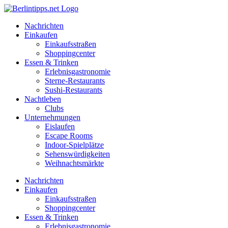
Zum
Inhalt
Nachrichten
springen
Einkaufen
Einkaufsstraßen
Shoppingcenter
Essen & Trinken
Erlebnisgastronomie
Sterne-Restaurants
Sushi-Restaurants
Nachtleben
Clubs
Unternehmungen
Eislaufen
Escape Rooms
Indoor-Spielplätze
Sehenswürdigkeiten
Weihnachtsmärkte
Nachrichten
Einkaufen
Einkaufsstraßen
Shoppingcenter
Essen & Trinken
Erlebnisgastronomie