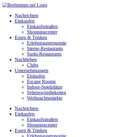
Zum
Inhalt
Nachrichten
springen
Einkaufen
Einkaufsstraßen
Shoppingcenter
Essen & Trinken
Erlebnisgastronomie
Sterne-Restaurants
Sushi-Restaurants
Nachtleben
Clubs
Unternehmungen
Eislaufen
Escape Rooms
Indoor-Spielplätze
Sehenswürdigkeiten
Weihnachtsmärkte
Nachrichten
Einkaufen
Einkaufsstraßen
Shoppingcenter
Essen & Trinken
Erlebnisgastronomie