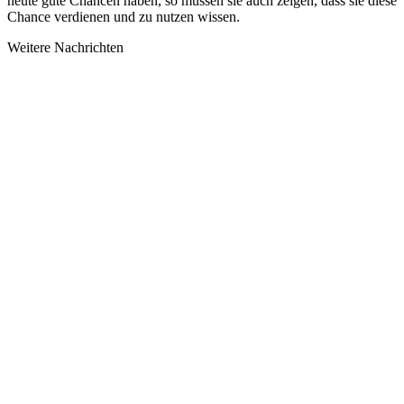
heute gute Chancen haben, so müssen sie auch zeigen, dass sie diese
Chance verdienen und zu nutzen wissen.
Weitere Nachrichten