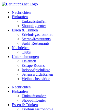
Zum
Inhalt
Nachrichten
springen
Einkaufen
Einkaufsstraßen
Shoppingcenter
Essen & Trinken
Erlebnisgastronomie
Sterne-Restaurants
Sushi-Restaurants
Nachtleben
Clubs
Unternehmungen
Eislaufen
Escape Rooms
Indoor-Spielplätze
Sehenswürdigkeiten
Weihnachtsmärkte
Nachrichten
Einkaufen
Einkaufsstraßen
Shoppingcenter
Essen & Trinken
Erlebnisgastronomie