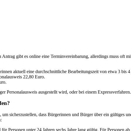
 Antrag gibt es online eine Terminvereinbarung, allerdings muss oft 
innen aktuell eine durchschnittliche Bearbeitungszeit von etwa 3 bis 
sonalausweis 22,80 Euro.
uro.
ger Personalausweis ausgestellt wird, oder bei einem Expressverfahren.
den?
 um sicherzustellen, dass Bürgerinnen und Bürger über ein gültiges un
:
 für Personen unter 24 Jahren sechs Jahre lang gültig. Für Personen ab