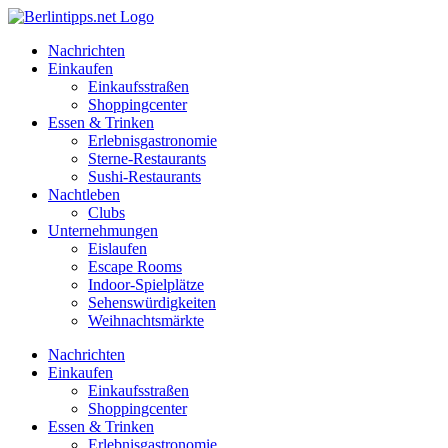
Zum
Inhalt
Nachrichten
springen
Einkaufen
Einkaufsstraßen
Shoppingcenter
Essen & Trinken
Erlebnisgastronomie
Sterne-Restaurants
Sushi-Restaurants
Nachtleben
Clubs
Unternehmungen
Eislaufen
Escape Rooms
Indoor-Spielplätze
Sehenswürdigkeiten
Weihnachtsmärkte
Nachrichten
Einkaufen
Einkaufsstraßen
Shoppingcenter
Essen & Trinken
Erlebnisgastronomie