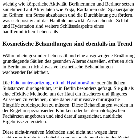
wichtig wie körperliche Aktivität. Berlinerinnen und Berliner setzen
zunehmend auf Aktivitäten wie Yoga, Radfahren oder Spaziergänge
im Grünen, um Stress abzubauen und die Durchblutung zu fördern,
was sich positiv auf das Hautbild auswirkt. Ausreichender Schlaf
und Hydratation sind weitere Schlüsselaspekte eines
hautfreundlichen Lebensstils.
Kosmetische Behandlungen sind ebenfalls im Trend
Während ein gesunder Lebensstil und eine ausgewogene Ernährung
grundlegende Säulen des gesunden Alterns darstellen, erfreuen sich
in Berlin auch nicht-invasive kosmetische Behandlungen
wachsender Beliebtheit.
Die
Faltenunterspritzung, oft mit Hyaluronsäure
oder ähnlichen
Substanzen durchgeführt, ist in Berlin besonders gefragt. Sie gilt als
eine effektive Methode, um der Haut ein frischeres und jüngeres
Aussehen zu verleihen, ohne dabei auf invasive chirurgische
Eingriffe zurückgreifen zu müssen. Diese Behandlungen werden in
der Regel in spezialisierten Kliniken oder bei dermatologischen
Fachärzten angeboten und sind darauf ausgerichtet, natürliche
Ergebnisse zu erzielen.
Diese nicht-invasiven Methoden sind nicht nur wegen ihrer
sichtbaren Ergebnisse beliebt, sondern auch, weil sie in der Regel