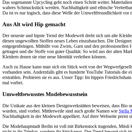
Das sogenannte Upcycling geht noch einen Schritt weiter. Materiali
wahres Schmuckstück werden. Nachhaltigkeit und ethische Vertretbar
Da ist es nur logisch, dass diese Welle der Umweltfreundlichkeit vor
Aus Alt wird Hip gemacht
Der neueste und hipste Trend der Modewelt dreht sich um alte Kleider
diesen ungewollten Stoffen neues Leben einzuhauchen. Die Designer
entgegenbringen. Mithilfe von Zwirn, Garn und den professionellen H
getragen und die Stoffe von guter Qualität. So wird aus der alten Ma
Kleidern denen sie eine neue Identität verleihen können.
Auch zu Hause kann man sich ein Stück weit von der Wegwerfgesellsc
vorhanden sein. Andernfalls gibt es hunderte YouTube Tutorials die e
erstrahlen. Probieren sie es aus. Unser Tipp: Im hippen Friedrichshain
mal vorbei.
Umweltbewusstes Modebewusstsein
Die Unikate aus den kleinen Designwerkstätten beweisen, dass Bio u
wurden, sind vorbei. Mittlerweile sind auch große Namen wie
Stella
Nachhaltigkeit in der Modewelt appelliert. Auf ihrer Webseite preist s
Die Modehauptstadt Berlin ist voll mit Birkenstock tragenden, Müsli
nicht in ihr Telefon, sondern ihr Strickzeug. Der Trend bewegt sic