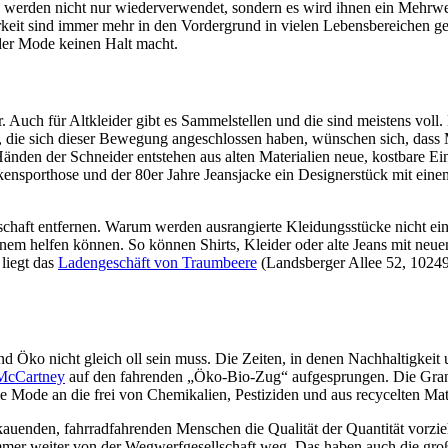
en werden nicht nur wiederverwendet, sondern es wird ihnen ein Mehr
keit sind immer mehr in den Vordergrund in vielen Lebensbereichen get
 der Mode keinen Halt macht.
. Auch für Altkleider gibt es Sammelstellen und die sind meistens voll
, die sich dieser Bewegung angeschlossen haben, wünschen sich, das
änden der Schneider entstehen aus alten Materialien neue, kostbare Ei
rkensporthose und der 80er Jahre Jeansjacke ein Designerstück mit ein
haft entfernen. Warum werden ausrangierte Kleidungsstücke nicht ein
inem helfen können. So können Shirts, Kleider oder alte Jeans mit neue
 liegt das
Ladengeschäft von Traumbeere
(Landsberger Allee 52, 10249 
nd Öko nicht gleich oll sein muss. Die Zeiten, in denen Nachhaltigkei
 McCartney
auf den fahrenden „Öko-Bio-Zug“ aufgesprungen. Die Gra
ie Mode an die frei von Chemikalien, Pestiziden und aus recycelten Mater
 kauenden, fahrradfahrenden Menschen die Qualität der Quantität vorzi
h immer weiter von der Wegwerfgesellschaft weg. Das haben auch die g