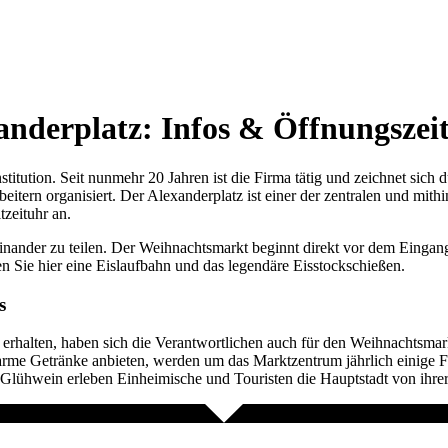
nderplatz: Infos & Öffnungszei
titution. Seit nunmehr 20 Jahren ist die Firma tätig und zeichnet sich d
tern organisiert. Der Alexanderplatz ist einer der zentralen und mithi
zeituhr an.
teinander zu teilen. Der Weihnachtsmarkt beginnt direkt vor dem Einga
 Sie hier eine Eislaufbahn und das legendäre Eisstockschießen.
s
zu erhalten, haben sich die Verantwortlichen auch für den Weihnachtsm
warme Getränke anbieten, werden um das Marktzentrum jährlich einige F
Glühwein erleben Einheimische und Touristen die Hauptstadt von ihrer