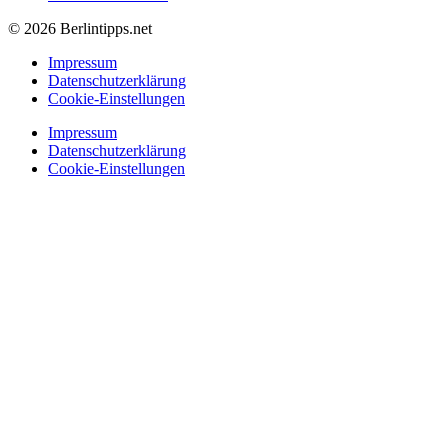
© 2026 Berlintipps.net
Impressum
Datenschutzerklärung
Cookie-Einstellungen
Impressum
Datenschutzerklärung
Cookie-Einstellungen
Nachrichten
Einkaufen
Essen & Trinken
Nachtleben
Unternehmungen
Nachrichten
Einkaufen
Essen & Trinken
Nachtleben
Unternehmungen