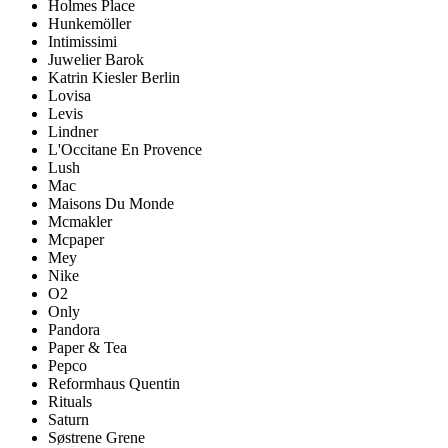
Holmes Place
Hunkemöller
Intimissimi
Juwelier Barok
Katrin Kiesler Berlin
Lovisa
Levis
Lindner
L'Occitane En Provence
Lush
Mac
Maisons Du Monde
Mcmakler
Mcpaper
Mey
Nike
O2
Only
Pandora
Paper & Tea
Pepco
Reformhaus Quentin
Rituals
Saturn
Søstrene Grene