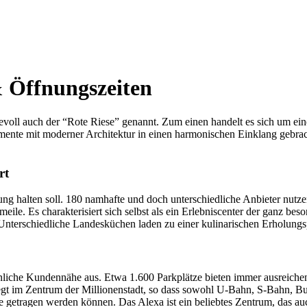
& Öffnungszeiten
evoll auch der “Rote Riese” genannt. Zum einen handelt es sich um ei
mente mit moderner Architektur in einen harmonischen Einklang gebrac
rt
ng halten soll. 180 namhafte und doch unterschiedliche Anbieter nutze
eile. Es charakterisiert sich selbst als ein Erlebniscenter der ganz bes
Unterschiedliche Landesküchen laden zu einer kulinarischen Erholungs
öhnliche Kundennähe aus. Etwa 1.600 Parkplätze bieten immer ausreich
iegt im Zentrum der Millionenstadt, so dass sowohl U-Bahn, S-Bahn, Bus
 getragen werden können. Das Alexa ist ein beliebtes Zentrum, das auc