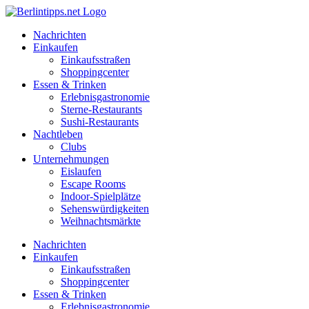
Zum
Inhalt
Nachrichten
springen
Einkaufen
Einkaufsstraßen
Shoppingcenter
Essen & Trinken
Erlebnisgastronomie
Sterne-Restaurants
Sushi-Restaurants
Nachtleben
Clubs
Unternehmungen
Eislaufen
Escape Rooms
Indoor-Spielplätze
Sehenswürdigkeiten
Weihnachtsmärkte
Nachrichten
Einkaufen
Einkaufsstraßen
Shoppingcenter
Essen & Trinken
Erlebnisgastronomie